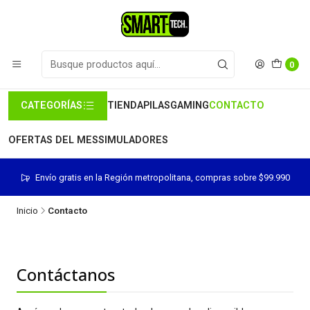
0
CATEGORÍAS
TIENDA
PILAS
GAMING
CONTACTO
OFERTAS DEL MES
SIMULADORES
Envío gratis en la Región metropolitana, compras sobre $99.990
Inicio
Contacto
Contáctanos