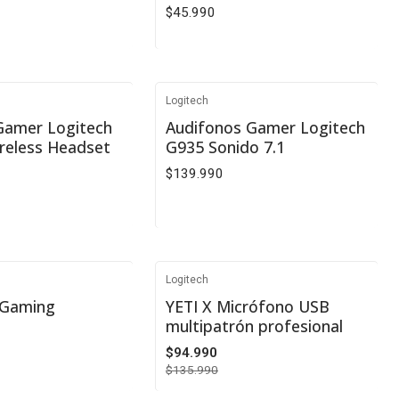
$45.990
R DETALLES
VER DETALLES
Logitech
Agotado
Gamer Logitech
Audifonos Gamer Logitech
reless Headset
G935 Sonido 7.1
$139.990
VER DETALLES
Logitech
e
-30%
 Gaming
YETI X Micrófono USB
multipatrón profesional
Agotado
$94.990
$135.990