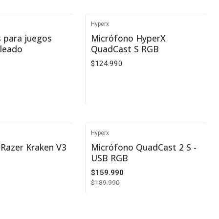
R DETALLES
VER DETALLES
Hyperx
Agotado
s para juegos
Micrófono HyperX
leado
QuadCast S RGB
$124.990
R DETALLES
VER DETALLES
Hyperx
-16%
 Razer Kraken V3
Micrófono QuadCast 2 S -
USB RGB
$159.990
$189.990
Cantidad