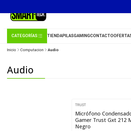
CATEGORÍAS
TIENDA
PILAS
GAMING
CONTACTO
OFERTA
Inicio
Computacion
Audio
Audio
TRUST
No disponible
Micrófono Condensad
Gamer Trust Gxt 212 
Negro