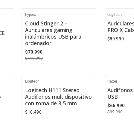
VER DETALLES
VE
hyperx
Logitech
Agotado
-41%
Cloud Stinger 2 –
Auriculare
Auriculares gaming
PRO X Cab
CE
Agotado
inalámbricos USB para
$89.990
ordenador
$70.990
$119.990
VER DETALLES
VE
Logitech
Razer
-34%
Logitech H111 Stereo
Audífonos
o
Audífonos multidispositivo
USB
con toma de 3,5 mm
$65.990
$99.990
$10.490
Cantidad
Cantidad