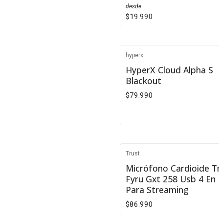
desde
$19.990
VER DETALLES
hyperx
Agotado
HyperX Cloud Alpha S
Blackout
$79.990
VER DETALLES
Trust
No disponible
Micrófono Cardioide T
Fyru Gxt 258 Usb 4 En 
Para Streaming
$86.990