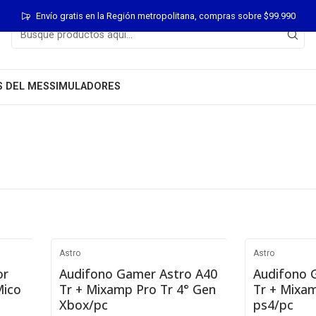
Envío gratis en la Región metropolitana, compras sobre $99.990
S DEL MES
SIMULADORES
Astro
Astro
Agotado
No disponibl
or
Audifono Gamer Astro A40
Audifono 
Mico
Tr + Mixamp Pro Tr 4° Gen
Tr + Mixam
Xbox/pc
ps4/pc