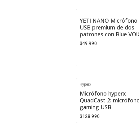
VER DETALLES
YETI NANO Micrófono
No disponible
USB premium de dos
patrones con Blue VO!
$49.990
VER DETALLES
Hyperx
Micrófono hyperx
QuadCast 2: micrófon
gaming USB
$128.990
Cantidad