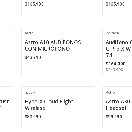
$165.990
$165.990
VER DETALLES
VE
astro
logitech
No disponible
-34%
Astro A10 AUDÍFONOS
Audifono 
CON MICRÓFONO
G Pro X Wi
7.1
$43.990
$164.990
$249.990
VER DETALLES
Cantidad
hyperx
Astro
No disponible
No disponibl
rust
HyperX Cloud Flight
Astro A30
1
Wireless
Headset
$80.990
$99.990