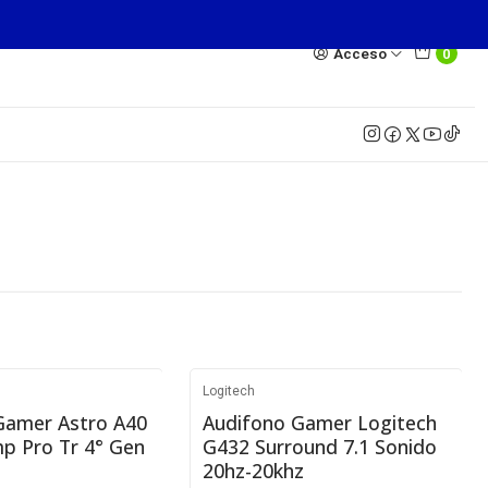
Acceso
0
Logitech
e
No disponible
Gamer Astro A40
Audifono Gamer Logitech
p Pro Tr 4° Gen
G432 Surround 7.1 Sonido
20hz-20khz