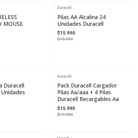
Duracell
-20%
RELESS
Pilas AA Alcalina 24
Y MOUSE
Unidades Duracell
$15.990
$19.990
Cantidad
Duracell
-20%
na Duracell
Pack Duracell Cargador
2 Unidades
Pilas Aa/aaa + 4 Pilas
Duracell Recargables Aa
$15.990
$19.990
Cantidad