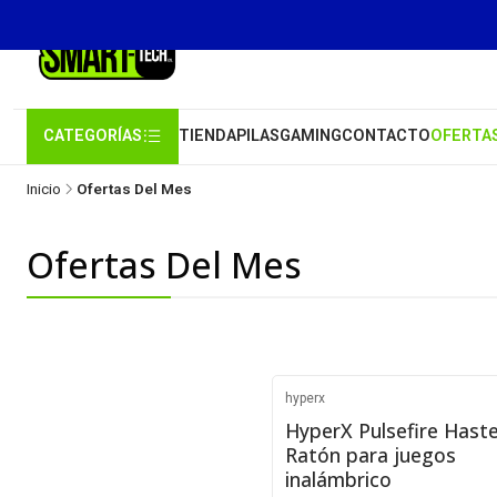
CATEGORÍAS
TIENDA
PILAS
GAMING
CONTACTO
OFERTA
Inicio
Ofertas Del Mes
Ofertas Del Mes
hyperx
-35%
HyperX Pulsefire Haste
Ratón para juegos
Agotado
inalámbrico