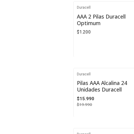
Duracell
AAA 2 Pilas Duracell
Optimum
$1.200
Cantidad
Duracell
-20%
Pilas AAA Alcalina 24
Unidades Duracell
$15.990
$19.990
Cantidad