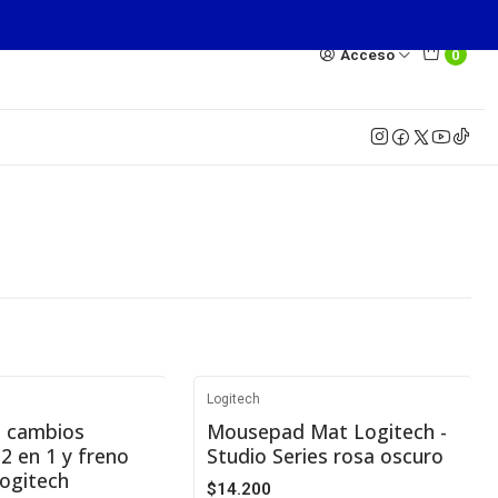
Acceso
0
Logitech
-45%
e cambios
Mousepad Mat Logitech -
 2 en 1 y freno
Studio Series rosa oscuro
Agotado
ogitech
$14.200