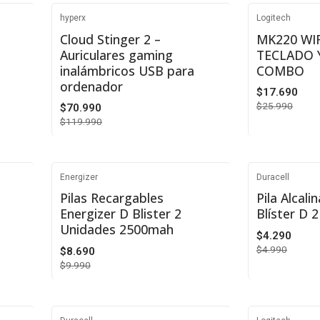
Cantidad
Cantidad
hyperx
Logitech
-41%
-32%
Cloud Stinger 2 –
MK220 WI
Auriculares gaming
TECLADO 
Agotado
inalámbricos USB para
COMBO
ordenador
$17.690
$25.990
$70.990
$119.990
VER DETALLES
Cantidad
Energizer
Duracell
-13%
-14%
Pilas Recargables
Pila Alcali
Energizer D Blister 2
Blíster D 
Unidades 2500mah
$4.290
$4.990
$8.690
$9.990
Cantidad
Cantidad