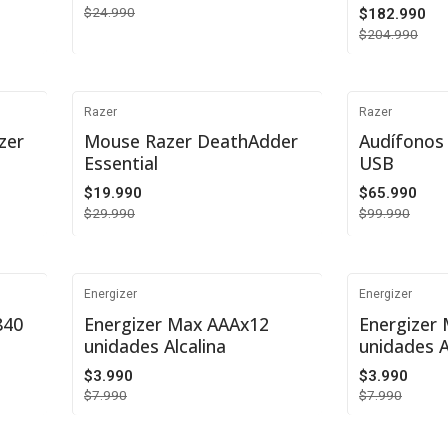
$24.990
$182.990
$204.990
Cantidad
Cantidad
Razer
Razer
-33%
-34%
izer
Mouse Razer DeathAdder
Audífonos
Essential
USB
$19.990
$65.990
$29.990
$99.990
Cantidad
Cantidad
Energizer
Energizer
-50%
-50%
840
Energizer Max AAAx12
Energizer
unidades Alcalina
unidades A
$3.990
$3.990
$7.990
$7.990