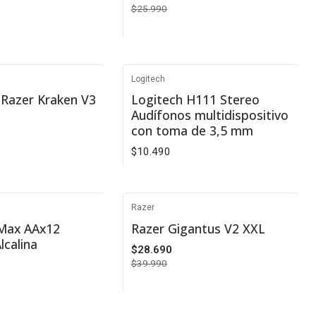
$25.990
VER DETALLES
Logitech
 Razer Kraken V3
Logitech H111 Stereo
Audífonos multidispositivo
con toma de 3,5 mm
$10.490
Cantidad
Razer
-28%
 Max AAx12
Razer Gigantus V2 XXL
lcalina
$28.690
Agotado
$39.990
VER DETALLES