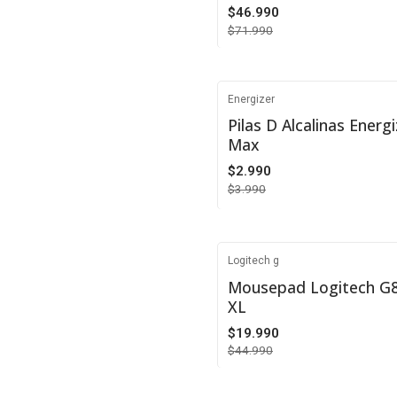
$46.990
$71.990
VER DETALLES
Energizer
-25%
Pilas D Alcalinas Energ
Max
$2.990
$3.990
Cantidad
Logitech g
-56%
Mousepad Logitech G
XL
Agotado
$19.990
$44.990
VER DETALLES