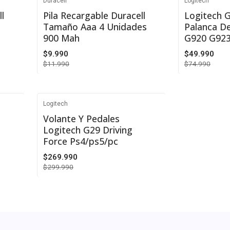
Duracell
Logitech
-17%
-33%
l
Pila Recargable Duracell
Logitech G
s
Tamaño Aaa 4 Unidades
Palanca D
900 Mah
G920 G92
$9.990
$49.990
$11.990
$74.990
Cantidad
Cantidad
Logitech
-10%
Volante Y Pedales
Logitech G29 Driving
Force Ps4/ps5/pc
$269.990
$299.990
Cantidad