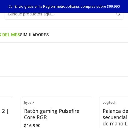
Envío gratis en la Región metropolitana, compras sobre $99.990
S DEL MES
SIMULADORES
hyperx
Logitech
-32%
-11%
 2 |
Ratón gaming Pulsefire
Palanca d
Core RGB
secuencial
de mano L
$16.990