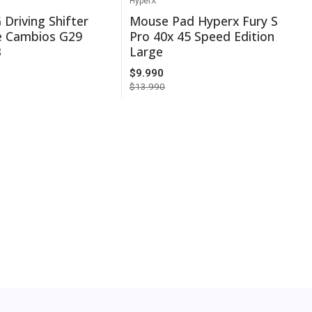
HyperX
-29%
 Driving Shifter
Mouse Pad Hyperx Fury S
e Cambios G29
Pro 40x 45 Speed Edition
Agotado
3
Large
$9.990
$13.990
VER DETALLES