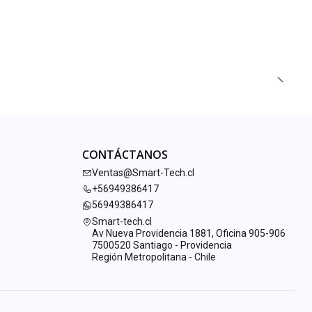
CONTÁCTANOS
Ventas@Smart-Tech.cl
+56949386417
56949386417
Smart-tech.cl
Av Nueva Providencia 1881, Oficina 905-906
7500520 Santiago - Providencia
Región Metropolitana - Chile