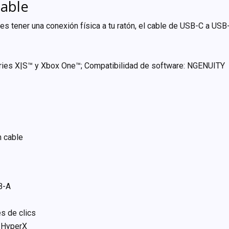
cable
es tener una conexión física a tu ratón, el cable de USB-C a USB
eries X|S™ y Xbox One™; Compatibilidad de software: NGENUITY
n cable
B-A
s de clics
h HyperX