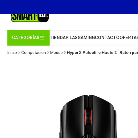
CATEGORÍAS
TIENDA
PILAS
GAMING
CONTACTO
OFERTA
Inicio
Computacion
Mouse
HyperX Pulsefire Haste 2 | Ratón p