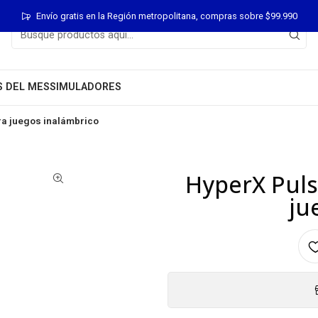
Envío gratis en la Región metropolitana, compras sobre $99.990
S DEL MES
SIMULADORES
ara juegos inalámbrico
HyperX Puls
ju