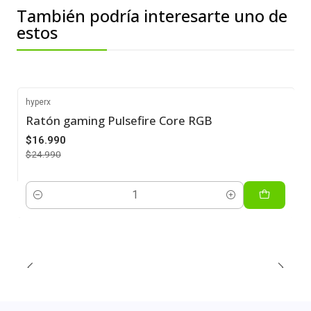
También podría interesarte uno de
estos
hyperx
Ratón gaming Pulsefire Core RGB
-32%
$16.990
$24.990
Cantidad