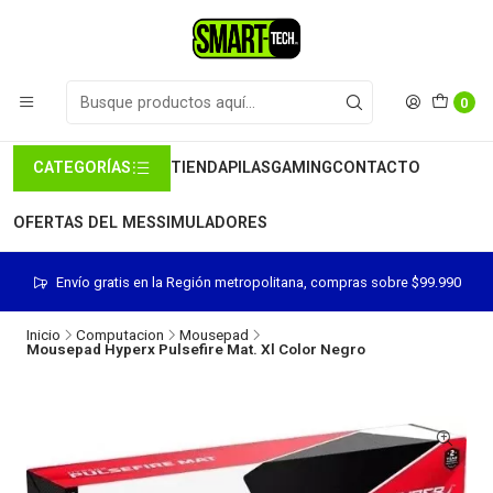
0
CATEGORÍAS
TIENDA
PILAS
GAMING
CONTACTO
OFERTAS DEL MES
SIMULADORES
Envío gratis en la Región metropolitana, compras sobre $99.990
Inicio
Computacion
Mousepad
Mousepad Hyperx Pulsefire Mat. Xl Color Negro