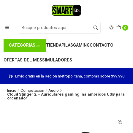
0
CATEGORÍAS
TIENDA
PILAS
GAMING
CONTACTO
OFERTAS DEL MES
SIMULADORES
Envío gratis en la Región metropolitana, compras sobre $99.990
Inicio
Computacion
Audio
Cloud Stinger 2 – Auriculares gaming inalámbricos USB para
ordenador