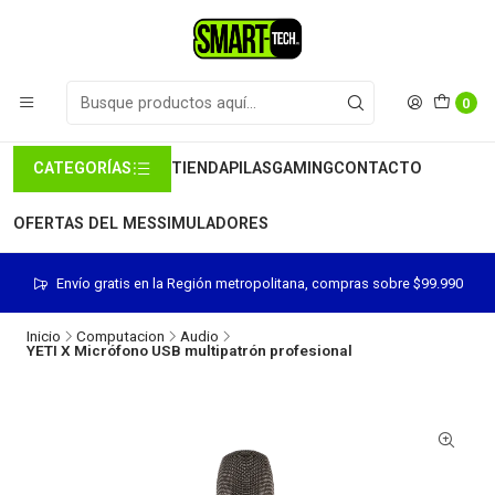
0
CATEGORÍAS
TIENDA
PILAS
GAMING
CONTACTO
OFERTAS DEL MES
SIMULADORES
Envío gratis en la Región metropolitana, compras sobre $99.990
Inicio
Computacion
Audio
YETI X Micrófono USB multipatrón profesional