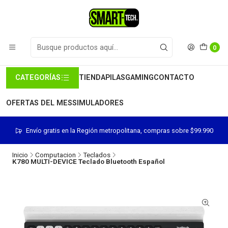
0
CATEGORÍAS
TIENDA
PILAS
GAMING
CONTACTO
OFERTAS DEL MES
SIMULADORES
Envío gratis en la Región metropolitana, compras sobre $99.990
Inicio
Computacion
Teclados
K780 MULTI-DEVICE Teclado Bluetooth Español