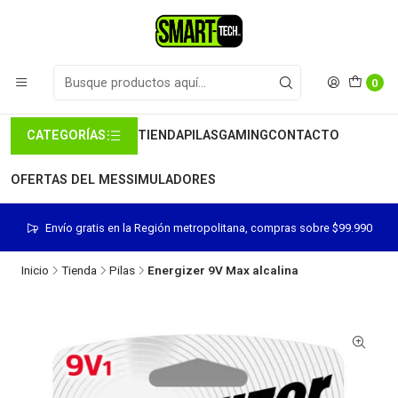
0
CATEGORÍAS
TIENDA
PILAS
GAMING
CONTACTO
OFERTAS DEL MES
SIMULADORES
Envío gratis en la Región metropolitana, compras sobre $99.990
Inicio
Tienda
Pilas
Energizer 9V Max alcalina