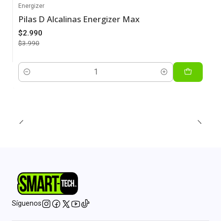
Energizer
Pilas D Alcalinas Energizer Max
-25%
$2.990
$3.990
Cantidad
Síguenos