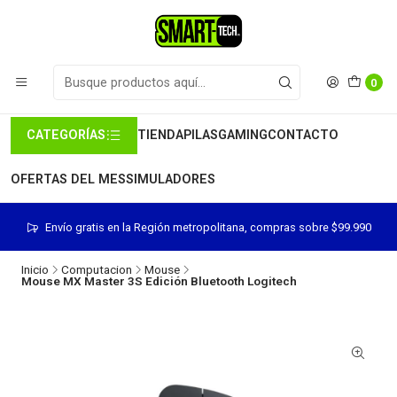
0
CATEGORÍAS
TIENDA
PILAS
GAMING
CONTACTO
OFERTAS DEL MES
SIMULADORES
Envío gratis en la Región metropolitana, compras sobre $99.990
Inicio
Computacion
Mouse
Mouse MX Master 3S Edición Bluetooth Logitech