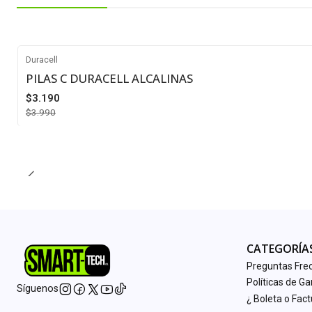
Duracell
PILAS C DURACELL ALCALINAS
-20%
$3.190
$3.990
Cantidad
CATEGORÍA
Preguntas Fre
Políticas de Ga
Síguenos
¿ Boleta o Fac