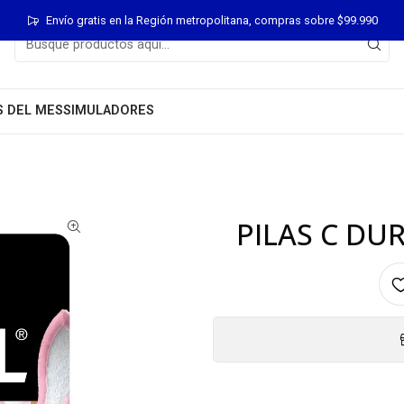
Envío gratis en la Región metropolitana, compras sobre $99.990
S DEL MES
SIMULADORES
PILAS C DU