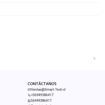
CONTÁCTANOS
Ventas@Smart-Tech.cl
+56949386417
56949386417