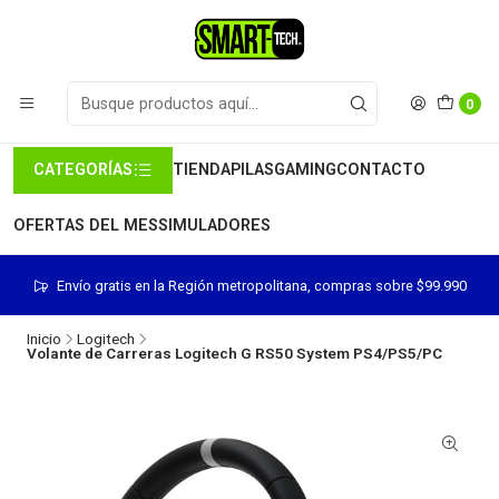
0
CATEGORÍAS
TIENDA
PILAS
GAMING
CONTACTO
OFERTAS DEL MES
SIMULADORES
Envío gratis en la Región metropolitana, compras sobre $99.990
Inicio
Logitech
Volante de Carreras Logitech G RS50 System PS4/PS5/PC