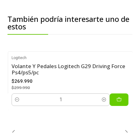
También podría interesarte uno de
estos
Logitech
Volante Y Pedales Logitech G29 Driving Force
-10%
Ps4/ps5/pc
$269.990
$299.990
Cantidad