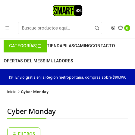
0
CATEGORÍAS
TIENDA
PILAS
GAMING
CONTACTO
OFERTAS DEL MES
SIMULADORES
Envío gratis en la Región metropolitana, compras sobre $99.990
Inicio
Cyber Monday
Cyber Monday
FILTROS