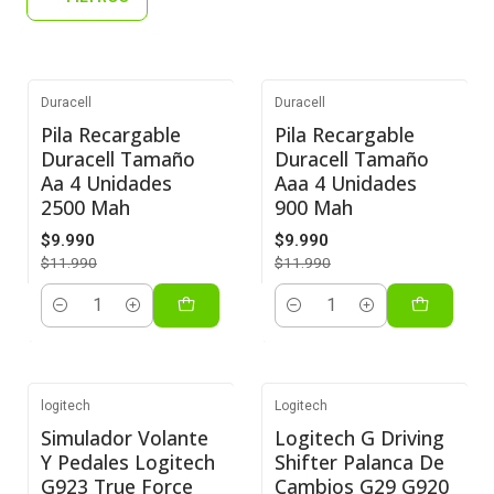
Duracell
Duracell
-17%
-17%
Pila Recargable
Pila Recargable
Duracell Tamaño
Duracell Tamaño
Aa 4 Unidades
Aaa 4 Unidades
2500 Mah
900 Mah
$9.990
$9.990
$11.990
$11.990
Cantidad
Cantidad
logitech
Logitech
-26%
-33%
Simulador Volante
Logitech G Driving
Y Pedales Logitech
Shifter Palanca De
G923 True Force
Cambios G29 G920