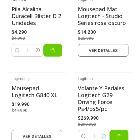
-14%
-45%
Pila Alcalina
Mousepad Mat
Duracell Blíster D 2
Logitech - Studio
Agotado
Unidades
Series rosa oscuro
$4.290
$14.200
$4.990
$25.990
VER DETALLES
Cantidad
Logitech g
Logitech
-56%
-10%
Mousepad
Volante Y Pedales
Logitech G840 XL
Logitech G29
Agotado
Driving Force
$19.990
Ps4/ps5/pc
$44.990
$269.990
$299.990
VER DETALLES
Cantidad