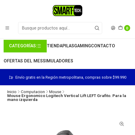
0
CATEGORÍAS
TIENDA
PILAS
GAMING
CONTACTO
OFERTAS DEL MES
SIMULADORES
Envío gratis en la Región metropolitana, compras sobre $99.990
Inicio
Computacion
Mouse
Mouse Ergonomico Logitech Vertical Lift LEFT Grafito. Para la
mano izquierda