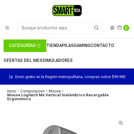
0
CATEGORÍAS
TIENDA
PILAS
GAMING
CONTACTO
OFERTAS DEL MES
SIMULADORES
Envío gratis en la Región metropolitana, compras sobre $99.990
Inicio
Computacion
Mouse
Mouse Logitech Mx Vertical Inalámbrico Recargable
Ergonómico