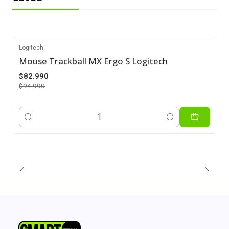
Logitech
Mouse Trackball MX Ergo S Logitech
-13%
$82.990
$94.990
Cantidad