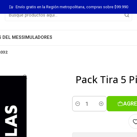
Envío gratis en la Región metropolitana, compras sobre $99.990
S DEL MES
SIMULADORES
2032
Pack Tira 5 P
AGRE
Cantidad