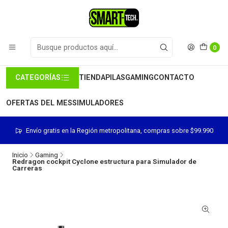
0
CATEGORÍAS
TIENDA
PILAS
GAMING
CONTACTO
OFERTAS DEL MES
SIMULADORES
Envío gratis en la Región metropolitana, compras sobre $99.990
Inicio
Gaming
Redragon cockpit Cyclone estructura para Simulador de
Carreras