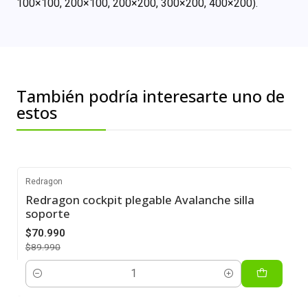
100×100, 200×100, 200×200, 300×200, 400×200).
También podría interesarte uno de
estos
Redragon
Redragon cockpit plegable Avalanche silla
-21%
soporte
$70.990
$89.990
Cantidad