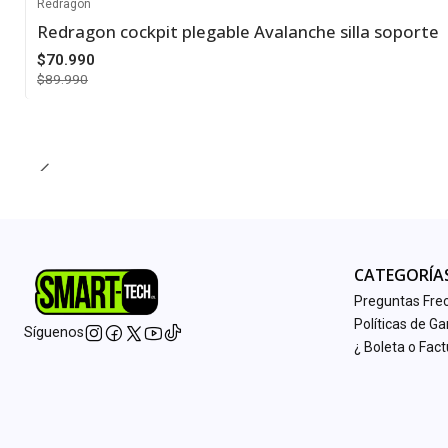
Redragon
Redragon cockpit plegable Avalanche silla soporte
-21%
$70.990
$89.990
Cantidad
CATEGORÍA
Preguntas Fre
Políticas de Ga
Síguenos
¿ Boleta o Fac