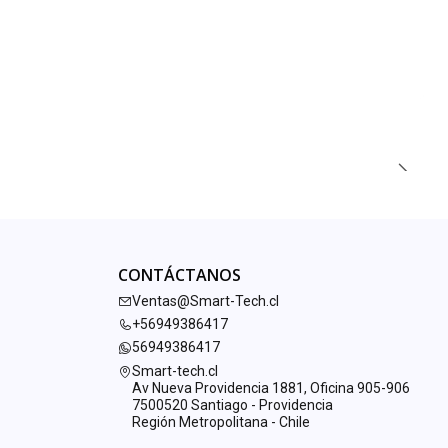
CONTÁCTANOS
Ventas@Smart-Tech.cl
+56949386417
56949386417
Smart-tech.cl
Av Nueva Providencia 1881, Oficina 905-906
7500520 Santiago - Providencia
Región Metropolitana - Chile