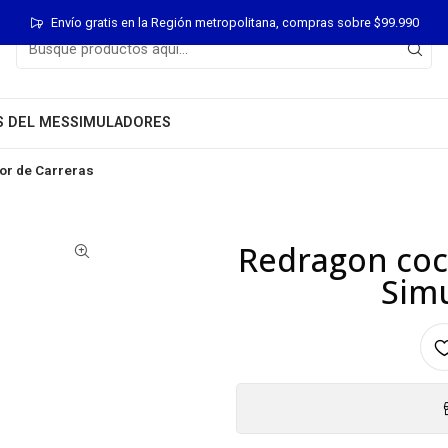
Envío gratis en la Región metropolitana, compras sobre $99.990
S DEL MES
SIMULADORES
or de Carreras
Redragon coc
Simu