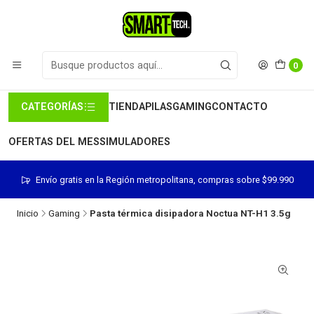
0
CATEGORÍAS
TIENDA
PILAS
GAMING
CONTACTO
OFERTAS DEL MES
SIMULADORES
Envío gratis en la Región metropolitana, compras sobre $99.990
Inicio
Gaming
Pasta térmica disipadora Noctua NT-H1 3.5g