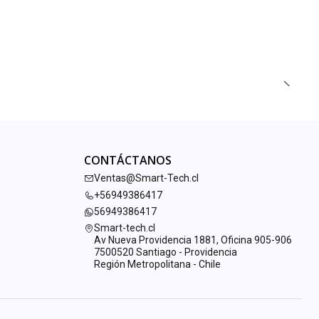
CONTÁCTANOS
Ventas@Smart-Tech.cl
+56949386417
56949386417
Smart-tech.cl
Av Nueva Providencia 1881, Oficina 905-906
7500520 Santiago - Providencia
Región Metropolitana - Chile