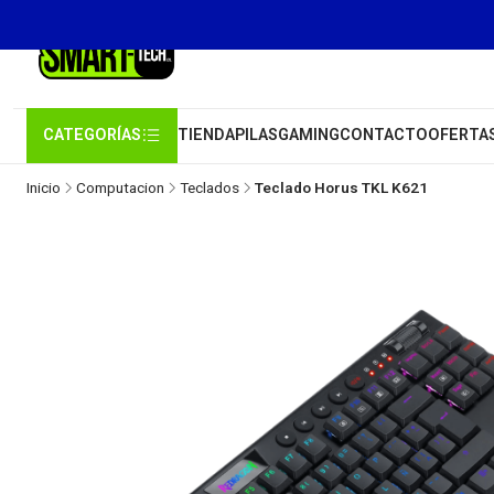
CATEGORÍAS
TIENDA
PILAS
GAMING
CONTACTO
OFERTA
Inicio
Computacion
Teclados
Teclado Horus TKL K621