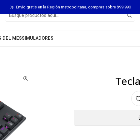
Envío gratis en la Región metropolitana, compras sobre $99.990
S DEL MES
SIMULADORES
Tecl